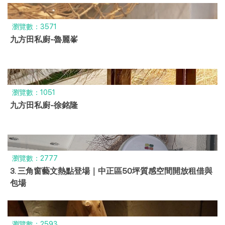
瀏覽數：3571
九方田私廚-魯麗峯
瀏覽數：1051
九方田私廚-徐銘隆
瀏覽數：2777
3. 三角窗藝文熱點登場｜中正區50坪質感空間開放租借與
包場
瀏覽數：2593