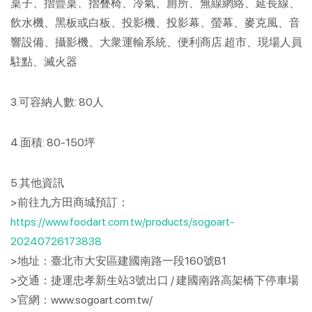
桌子、摺曡桌、摺叠椅、冷氣、厠所、無線網絡、延長線、
飲水機、黑板或白板、投影機、投影幕、螢幕、麥克風、音
響設備、攝影機、大衆運輸系統、便利商店.超市、現場人員
駐點、滅火器
3.可容納人數: 80人
4.面積: 80-150坪
5.其他資訊
>前往九方田商城預訂：
https://www.foodart.com.tw/products/sogoart-
20240726173838
>地址：臺北市大安區建國南路一段160號B1
>交通：捷運忠孝新生站3號出口 / 建國南路高架橋下停車場
>官網：www.sogoart.com.tw/