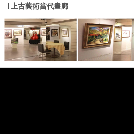
I
上古藝術當代畫廊