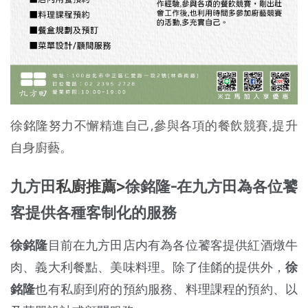
徐銘隆努力不懈精進自己,參與各項的餐飲競賽,提升
自身廚藝。
九方田
私廚推薦>
徐銘隆-在九方田為各位饕
客提供各種客制化的服務
徐銘隆
目前在九方田店内有為各位饕客提供紅酒燉牛
肉、義大利餐點、美味料理。除了佳餚的提供外，
徐
銘隆
也有私廚到府的預約服務、料理課程的預約、以