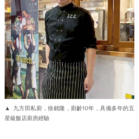
▲
九方田私廚，徐銘隆，廚齡10年，具備多年的五
星級飯店廚房經驗