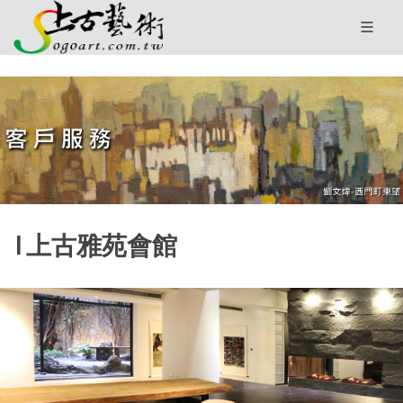
I 上古雅苑會館