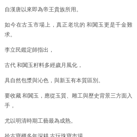
自漢唐以來即為帝王貴族所用。
如今在古玉市場上，真正老坑的 和闐玉更是千金難
求。
李立民鑑定師指出，
古代 和闐玉籽料多經歲月風化，
具自然包漿與沁色，與新玉有本質區別。
要收藏 和闐玉，應從玉質、雕工與歷史背景三方面入
手，
尤以明清時期工藝最為成熟。
拾古寶櫃多年深耕 古玩珠寶市場，