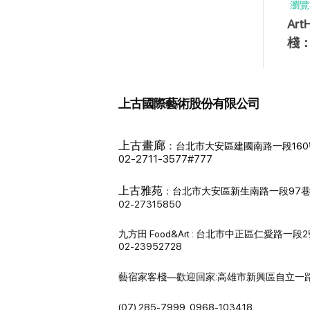
瀏覽
Ar
棧
畫
上古國際藝術股份有限公司
上古畫廊
：
台北市大安區建國南路一段160
02-2711-3577#777
上古雅苑
：
台北市大安區新生南路一段97巷
02-27315850
九方田 Food&Art : 台北市中正區仁愛路一段
02-23952728
藝宿家客棧—歡迎回家:高雄市新興區自立一路
(07) 285-7999, 0968-103418