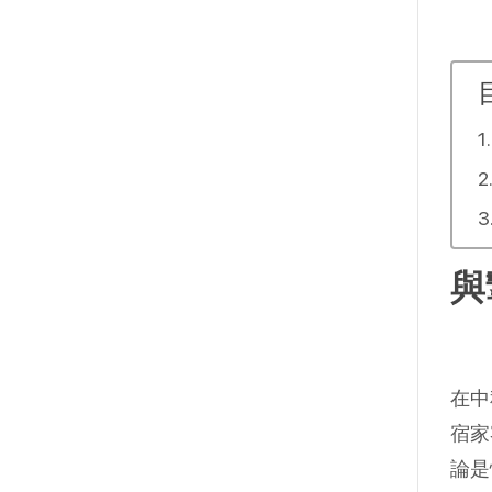
與
在中
宿家
論是