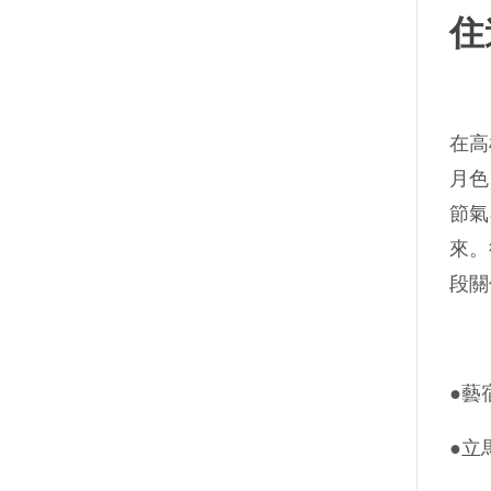
住
在高
月色
節氣
來。
段關
●藝
●立