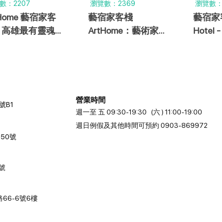
數：2207
瀏覽數：2369
瀏覽數：1
tHome 藝宿家客
藝宿家客棧
藝宿家客
：高雄最有靈魂的
ArtHome：藝術家駐
Hote
廊旅館
村旅店，發現高雄藝
抱，舒
術之美
氛圍！
營業時間
號B1
週一至 五 09:30-19:30 (六 ) 11:00-19:00
週日例假及其他時間可預約 0903-869972
50號
2號
66-6號6樓