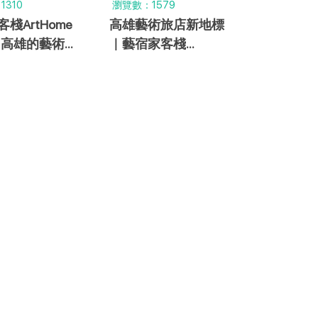
310
瀏覽數：1579
棧ArtHome
高雄藝術旅店新地標
l - 高雄的藝術擁
｜藝宿家客棧
適中瀰漫藝術
ArtHome打造文化深
度旅遊體驗