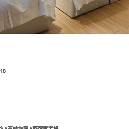
18
旅館 #高雄旅宿 #藝宿家客棧