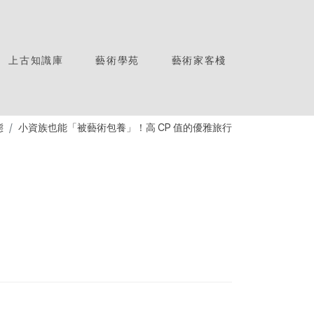
上古知識庫
藝術學苑
藝術家客棧
態
小資族也能「被藝術包養」！高 CP 值的優雅旅行