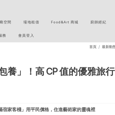
廊空間
場地租借
Food&Art 商城
廚師經紀
服務
會員登入
首頁
最新動
養」！高 CP 值的優雅旅行
藝宿家客棧」用平民價格，住進藝術家的靈魂裡