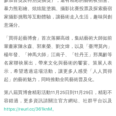
參加首獎及特別獎抽獎），還有精彩的藝術夜拍會、
暴力熊彩繪、炫炫龍塗鴉、攝影比賽投票及探索藝宿
家攝影挑戰等互動體驗，讓藝術走入生活，趣味與創
意滿分。
「買得起藝博會」首次落腳高雄，集結藝術大師如前
輩畫家陳永森、郭東榮、劉文煒，以及「臺灣莫內」
楊年發、「神馬大師」江南子、「牡丹王」邢萬齡等
名家聯袂展出，帶來文化與藝術的饗宴。策展人表
示，希望透過這場活動，讓更多人感受「人人買得
起」的藝術魅力，同時推動全民藝術普及化。
第八屆買博會精彩活動11月25日到11月29日，精彩不
容錯過，更多資訊請關注官方網站、社群平台以及
https://reurl.cc/361knM。