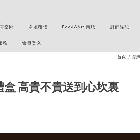
廊空間
場地租借
Food&Art 商城
廚師經紀
服務
會員登入
首頁
最
禮盒 高貴不貴送到心坎裏