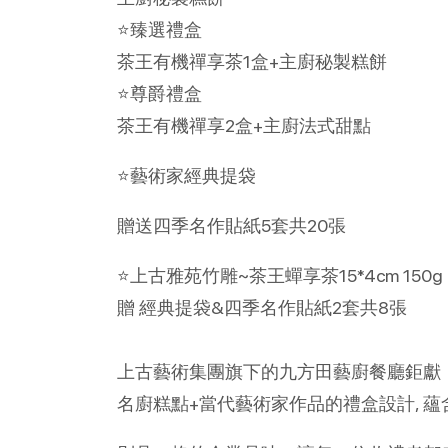
⭐️臻選禮盒
茶王有機禪享茶1盒+主廚秘製糕餅
⭐️尊爵禮盒
茶王有機禪享2盒+主廚法式甜點
⭐️藝術家經典提袋
贈送四季名作貼紙5套共20張
⭐️上古雅苑竹雕~茶王蟬享茶15*4cm 150g
贈 經典提袋&四季名作貼紙2套共8張
上古藝術集團旗下的九方田藝廚餐廳鉅獻
名廚糕點+當代藝術家作品的禮盒設計, 