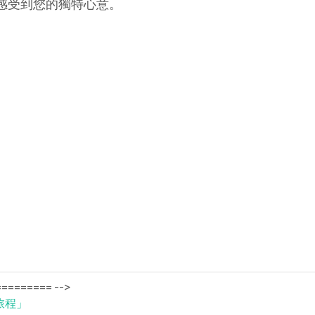
感受到您的獨特心意。
======== -->
旅程」