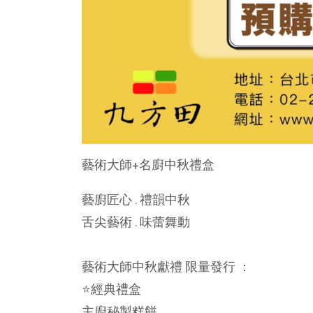
藝術大師+名廚中秋禮盒
藝廚匠心 . 禮韻中秋
舌尖藝術 . 味蕾舞動
藝術大師中秋獻禮 限量發行 ：
⭐️經典禮盒
主廚秘製糕餅