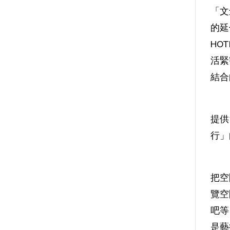
「文
的延
HO
活緊
結合
提供
行」
把空
覽空
吧等
是藝