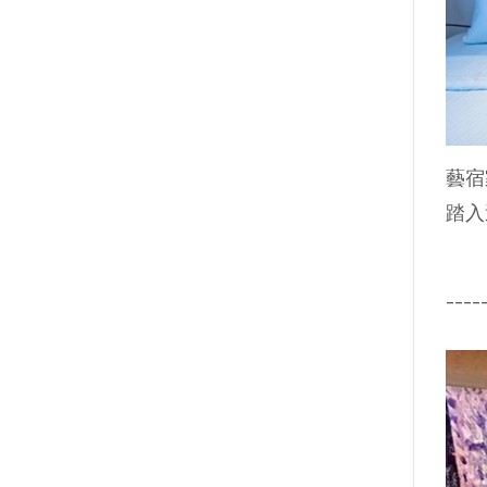
藝宿
踏入
--