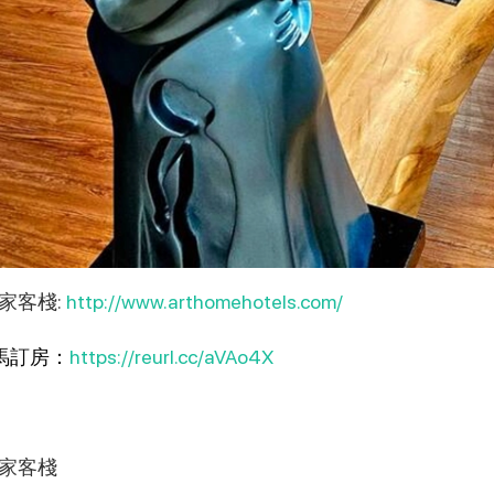
家客棧:
http://www.arthomehotels.com/
馬訂房：
https://reurl.cc/aVAo4X
家客棧