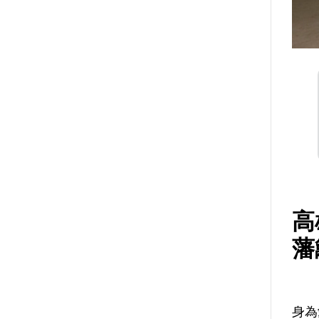
高
藩
身為