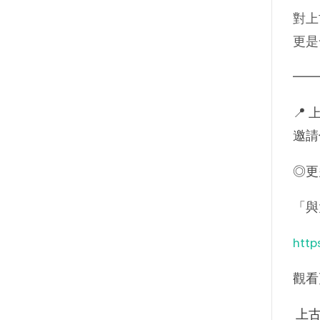
對上
更是
━━
📍
邀請
◎更
「與
http
觀看
上古