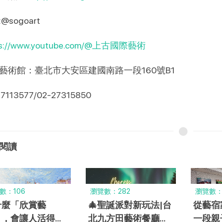
ne:@sogoart
ps://www.youtube.com/@上古國際藝術
藝術館：臺北市大安區建國南路一段160號B1
27113577/02-27315850
閱讀
數：106
瀏覽數：282
瀏覽數：
什麼「欣賞藝
🎄聖誕派對新玩法|台
從藝宿
」，會讓人活得更
北九方田藝術餐廳結
一段親