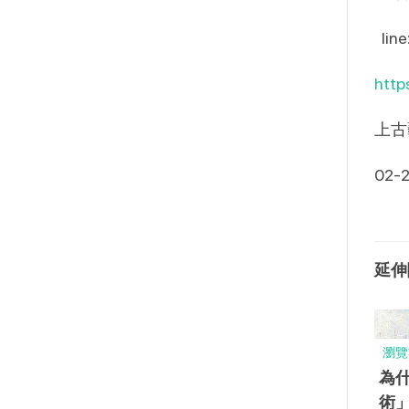
  li
htt
上古
02-
延伸
瀏覽
為
術