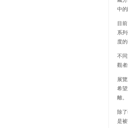
中的
目前
系列
度的
不同
觀者
展覽
希望
離。
除了
是被