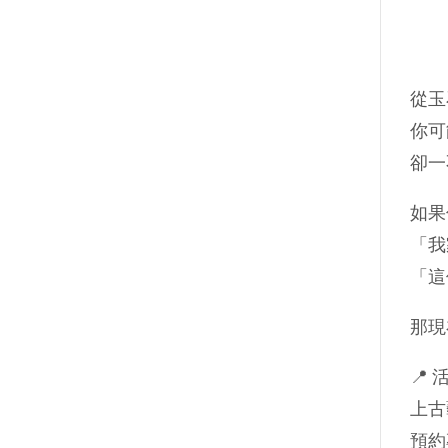
從玉
你可
卻一
如果
「我
「這
那現
📍
上古
預約專