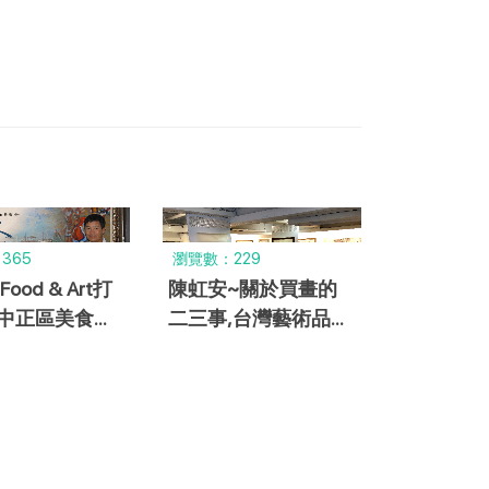
365
瀏覽數：229
ood & Art打
陳虹安~關於買畫的
中正區美食新
二三事,台灣藝術品牌
《看海的人》
價值再延伸
油畫展