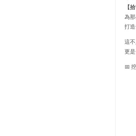
【拾
為那
打造
這不
更是
📅 