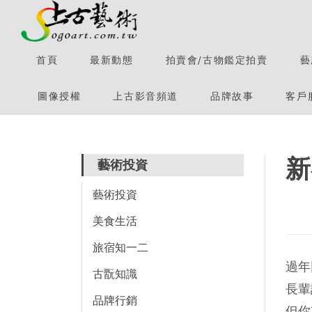
首頁
最新動態
拍賣會/古物鑑定拍賣
藝
圖像授權
上古影音頻道
品牌故事
客戶
新
藝術投資
藝術投資
美食生活
旅宿知一二
過年
古翫知識
長輩
品牌行銷
但你