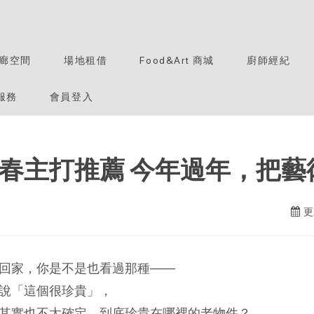
廊空間
場地租借
Food&Art 商城
廚師經紀
服務
會員登入
春主打推薦 今年過年，把藝
更
回家，你是不是也看過那種——
說「這個很珍貴」，
其實也不太確定，到底珍貴在哪裡的老物件？