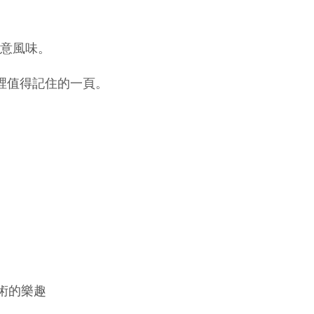
意風味。
憶裡值得記住的一頁。
藝術的樂趣