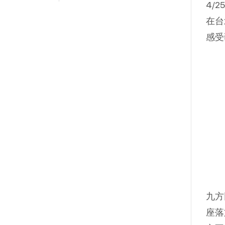
4/
在台
感受
九方
座落