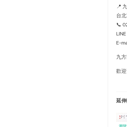
📍 
台北
📞 0
LIN
E-ma
九方田
歡迎
延伸
瀏覽