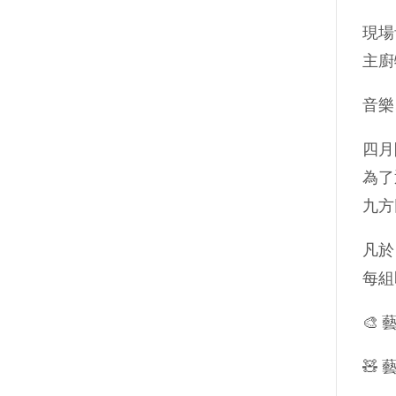
現場
主廚
音樂
四月
為了
九方
凡於
每組
🎨
🧸