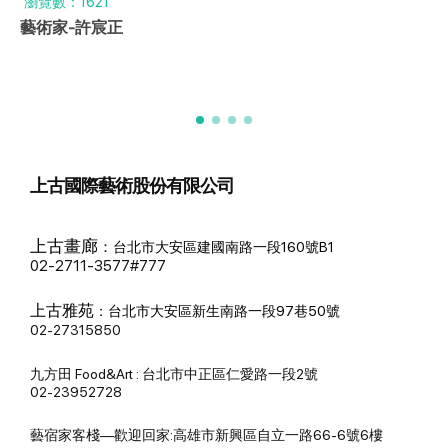
瀏覽數：1621
藝術家-許宸正
上古國際藝術股份有限公司
上古畫廊
：
台北市大安區建國南路一段160號B1
02-2711-3577#777
上古雅苑
：
台北市大安區新生南路一段97巷50號
02-27315850
九方田 Food&Art : 台北市中正區仁愛路一段2號
02-23952728
藝宿家客棧—歡迎回家:高雄市新興區自立一路66-6號6樓