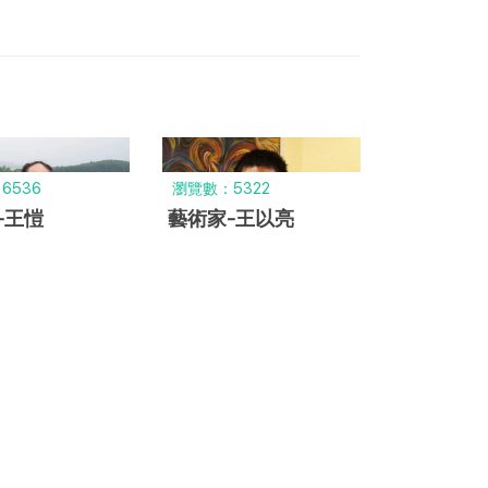
6536
瀏覽數：5322
-王愷
藝術家-王以亮