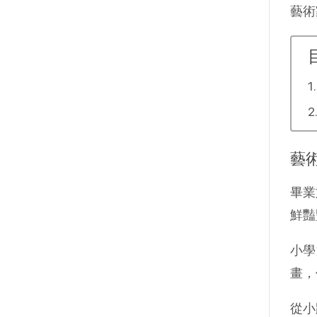
藝術
藝
畢業
鮮豔
小學
畫，
從小