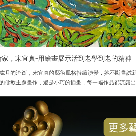
術家，宋宜真-用繪畫展示活到老學到老的精神
歲月的流逝，宋宜真的藝術風格持續演變，她不斷嘗試
的佛教主題畫作，還是小巧的插畫，每一幅作品都流露出